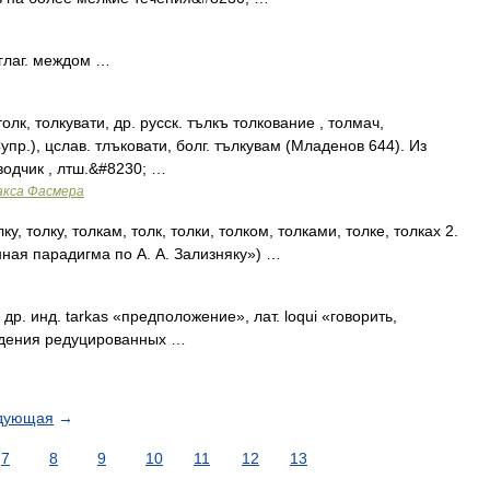
, глаг. междом …
 толк, толкувати, др. русск. тълкъ толкование , толмач,
Супр.), цслав. тлъковати, болг. тълкувам (Младенов 644). Из
реводчик , лтш.&#8230; …
акса Фасмера
лку, толку, толкам, толк, толки, толком, толками, толке, толках 2.
нная парадигма по А. А. Зализняку») …
др. инд. tarkas «предположение», лат. loqui «говорить,
падения редуцированных …
дующая
→
7
8
9
10
11
12
13