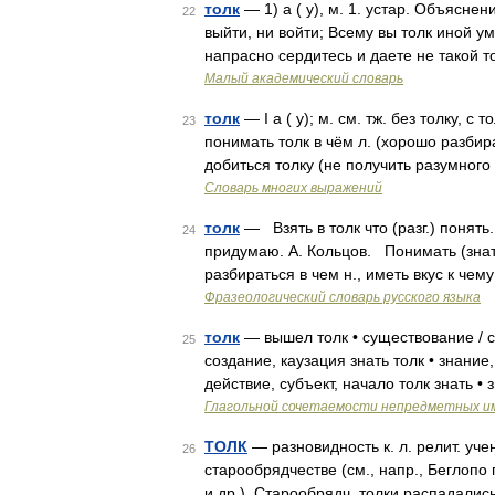
толк
— 1) а ( у), м. 1. устар. Объяснени
22
выйти, ни войти; Всему вы толк иной у
напрасно сердитесь и даете не такой 
Малый академический словарь
толк
— I а ( у); м. см. тж. без толку, с
23
понимать толк в чём л. (хорошо разбират
добиться толку (не получить разумног
Словарь многих выражений
толк
— Взять в толк что (разг.) понять
24
придумаю. А. Кольцов. Понимать (знать,
разбираться в чем н., иметь вкус к ч
Фразеологический словарь русского языка
толк
— вышел толк • существование / со
25
создание, каузация знать толк • знани
действие, субъект, начало толк знать 
Глагольной сочетаемости непредметных и
ТОЛК
— разновидность к. л. релит. уч
26
старообрядчестве (см., напр., Беглопо
и др.). Старообрядч. толки распадали