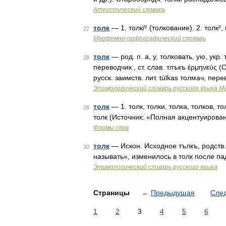
Атеистический словарь
толк
— 1. толк/¹ (толкование). 2. толк²
27
Морфемно-орфографический словарь
толк
— род. п. а, у, толковать, ую, укр.
28
переводчик , ст. слав. тлъкъ ἑρμηνεύς (
русск. заимств. лит. tùlkas толмач, пе
Этимологический словарь русского языка М
толк
— 1. толк, толки, толка, толков, то
29
толк (Источник: «Полная акцентуирова
Формы слов
толк
— Искон. Исходное тълкъ, родств. 
30
называть», изменилось в толк после 
Этимологический словарь русского языка
Страницы
←
Предыдущая
Сле
1
2
3
4
5
6