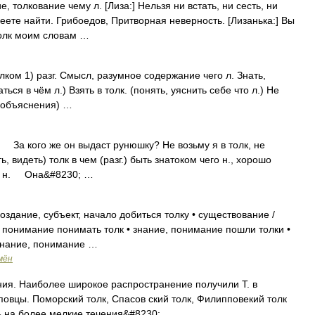
е, толкование чему л. [Лиза:] Нельзя ни встать, ни сесть, ни
меете найти. Грибоедов, Притворная неверность. [Лизанька:] Вы
толк моим словам …
 толком 1) разг. Смысл, разумное содержание чего л. Знать,
ься в чём л.) Взять в толк. (понять, уяснить себе что л.) Не
о объяснения) …
. За кого же он выдаст рунюшку? Не возьму я в толк, не
 видеть) толк в чем (разг.) быть знатоком чего н., хорошо
ему н. Она&#8230; …
здание, субъект, начало добиться толку • существование /
е, понимание понимать толк • знание, понимание пошли толки •
• знание, понимание …
мён
ения. Наиболее широкое распространение получили Т. в
 повцы. Поморский толк, Спасов ский толк, Филипповекий толк
сь на более мелкие течения&#8230; …