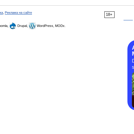
ка
,
Реклама на сайте
18+
omla,
Drupal,
WordPress, MODx.