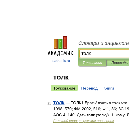
Словари и энциклоп
academic.ru
Толкования
Переводы
толк
Толкование
Перевод
Книги
ТОЛК
— ТОЛК1 Брать/ взять в толк что.
21
1998, 570; ФМ 2002, 516; Ф 1, 36; ЗС 199
АОС 4, 140. Дать толк (толку). 1. кому
Большой словарь русских поговорок