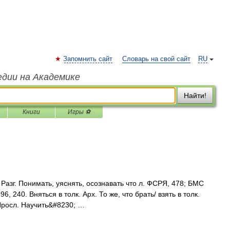
Запомнить сайт
Словарь на свой сайт
RU
едии на Академике
Найти!
Книги
Игры ⚽
 Разг. Понимать, уяснять, осознавать что л. ФСРЯ, 478; БМС
6, 240. Вняться в толк. Арх. То же, что брать/ взять в толк.
. Яросл. Научить&#8230; …